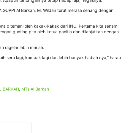
. Apapun tantangannya tetap hadapi aja,” tegasnya.
A GUPPI Al Barkah, M. Wildan turut merasa senang dengan
na ditemani oleh kakak-kakak dari INU. Pertama kita senam
engan gunting pita oleh ketua panitia dan dilanjutkan dengan
n digelar lebih meriah.
h seru lagi, kompak lagi dan lebih banyak hadiah nya,” harap
L BARKAH
,
MTs Al Barkah