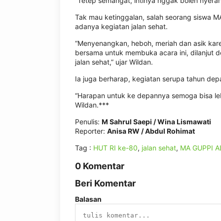
“Tetep semangat, intinya nggak boleh nyerah
Tak mau ketinggalan, salah seorang siswa M
adanya kegiatan jalan sehat.
“Menyenangkan, heboh, meriah dan asik kare
bersama untuk membuka acara ini, dilanjut d
jalan sehat,” ujar Wildan.
Ia juga berharap, kegiatan serupa tahun depa
“Harapan untuk ke depannya semoga bisa lebi
Wildan.***
Penulis:
M Sahrul Saepi / Wina Lismawati
Reporter:
Anisa RW / Abdul Rohimat
Tag :
HUT RI ke-80
,
jalan sehat
,
MA GUPPI A
0 Komentar
Beri Komentar
Balasan