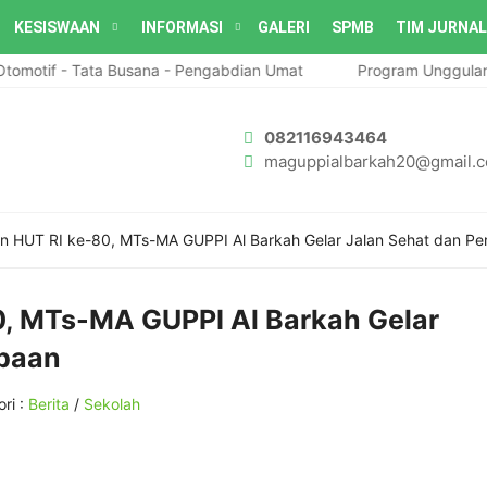
KESISWAAN
INFORMASI
GALERI
SPMB
TIM JURNAL
otif - Tata Busana - Pengabdian Umat
Program Unggulan MA
082116943464
maguppialbarkah20@gmail.
n HUT RI ke-80, MTs-MA GUPPI Al Barkah Gelar Jalan Sehat dan P
0, MTs-MA GUPPI Al Barkah Gelar
mbaan
ri :
Berita
/
Sekolah