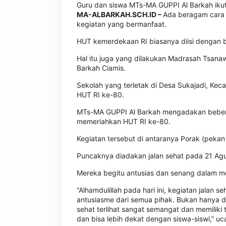
Guru dan siswa MTs-MA GUPPI Al Barkah ikut
MA-ALBARKAH.SCH.ID –
Ada beragam cara 
kegiatan yang bermanfaat.
HUT kemerdekaan RI biasanya diisi dengan b
Hal itu juga yang dilakukan Madrasah Tsana
Barkah Ciamis.
Sekolah yang terletak di Desa Sukajadi, Kec
HUT RI ke-80.
MTs-MA GUPPI Al Barkah mengadakan beber
memeriahkan HUT RI ke-80.
Kegiatan tersebut di antaranya Porak (pekan
Puncaknya diadakan jalan sehat pada 21 Agus
Mereka begitu antusias dan senang dalam me
“Alhamdulillah pada hari ini, kegiatan jalan
antusiasme dari semua pihak. Bukan hanya da
sehat terlihat sangat semangat dan memiliki
dan bisa lebih dekat dengan siswa-siswi,” uca