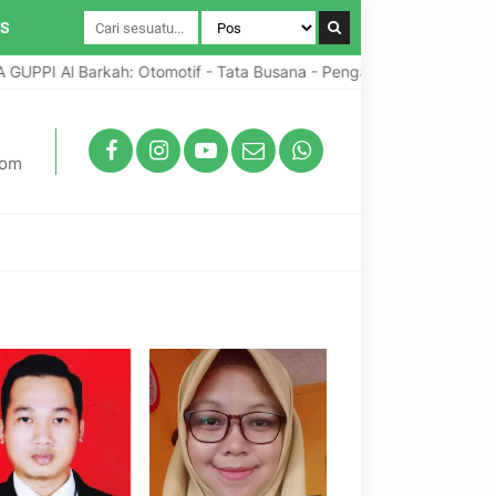
IS
PPI Al Barkah: Otomotif - Tata Busana - Pengabdian Umat
P
com