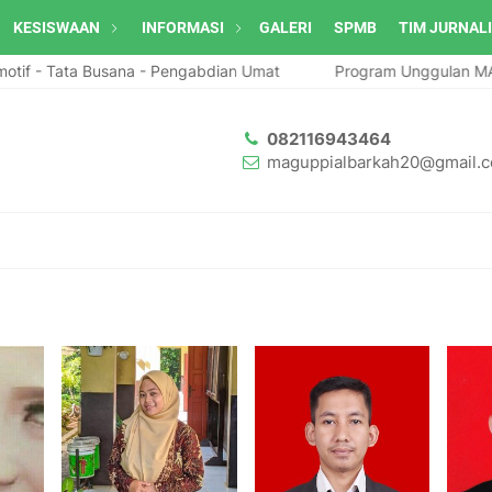
KESISWAAN
INFORMASI
GALERI
SPMB
TIM JURNAL
f - Tata Busana - Pengabdian Umat
Program Unggulan MA GU
082116943464
maguppialbarkah20@gmail.