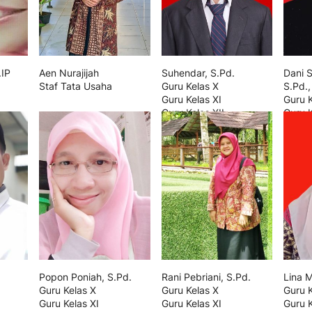
.IP
Aen Nurajijah
Suhendar, S.Pd.
Dani S
Staf Tata Usaha
Guru Kelas X
S.Pd.
Guru Kelas XI
Guru 
Guru Kelas XII
Guru K
Operator
Guru K
Popon Poniah, S.Pd.
Rani Pebriani, S.Pd.
Lina M
Guru Kelas X
Guru Kelas X
Guru 
Guru Kelas XI
Guru Kelas XI
Guru K