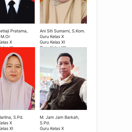
etiaji Pratama,
Ani Siti Sumarni, S.Kom.
, M.Or
Guru Kelas X
Kelas X
Guru Kelas XI
elas XI
Guru Kelas XII
elas XII
arlina, S.Pd.
M. Jam Jam Barkah,
Kelas X
S.Pd.
elas XI
Guru Kelas X