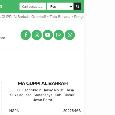
IS
I Al Barkah: Otomotif - Tata Busana - Pengabdian Umat
Pr
com
MA GUPPI AL BARKAH
Jl. KH Fachruddin Halmy No 95 Desa
Sukajadi Kec. Sadananya, Kab. Ciamis,
Jawa Barat
NSPN
20276463