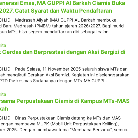
enerasi Emas, MA GUPPI Al Barkah Ciamis Buka
27, Catat Syarat dan Waktu Pendaftaran
.ID – Madrasah Aliyah (MA) GUPPI AL Barkah membuka
d Baru Madrasah (PMBM) tahun ajaran 2026/2027. Bagi murid
un MTs, bisa segera mendaftarkan diri sebagai calon..
rita
 Cerdas dan Berprestasi dengan Aksi Bergizi di
.ID – Pada Selasa, 11 November 2025 seluruh siswa MTs dan
h mengikuti Gerakan Aksi Bergizi. Kegiatan ini diselenggarakan
UPTD Puskesmas Sadananya dengan MTs-MA GUPPI..
rita
sama Perpustakaan Ciamis di Kampus MTs-MAS
kah
.ID – Dinas Perpustakaan Ciamis datang ke MTs dan MAS
dengan membawa MUPK (Mobil Unit Perpustakaan Keliling),
ber 2025. Dengan membawa tema “Membaca Bersama”, semua..