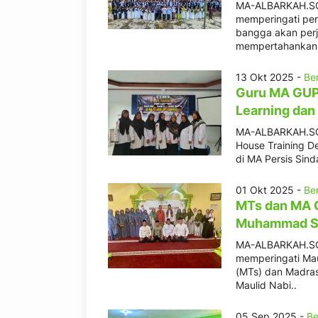
MA-ALBARKAH.SCH
memperingati perj
bangga akan per
mempertahankan 
13 Okt 2025 -
Ber
Guru MA GUPP
Learning dan
MA-ALBARKAH.SCH.
House Training De
di MA Persis Sind
01 Okt 2025 -
Ber
MTs dan MA G
Muhammad SA
MA-ALBARKAH.SCH.
memperingati Ma
(MTs) dan Madras
Maulid Nabi..
05 Sep 2025 -
Be