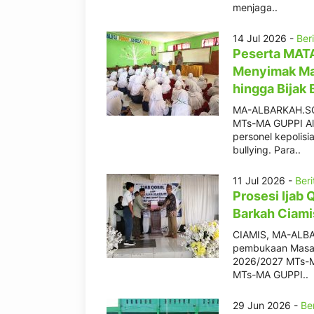
menjaga..
14 Jul 2026 -
Ber
Peserta MAT
Menyimak Mat
hingga Bijak 
MA-ALBARKAH.SCH
MTs-MA GUPPI Al 
personel kepolis
bullying. Para..
11 Jul 2026 -
Beri
Prosesi Ija
Barkah Ciami
CIAMIS, MA-ALBA
pembukaan Masa 
2026/2027 MTs-MA
MTs-MA GUPPI..
29 Jun 2026 -
Ber