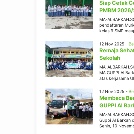
Siap Cetak G
PMBM 2026/20
MA-ALBARKAH.SCH
pendaftaran Muri
kelas 9 SMP maup
12 Nov 2025 -
Be
Remaja Sehat
Sekolah
MA-ALBARKAH.SCH
MA GUPPI Al Barka
atas kerjasama 
12 Nov 2025 -
Be
Membaca Ber
GUPPI Al Bar
MA-ALBARKAH.SCH
Guppi Al Barkah 
Senin, 10 Novem