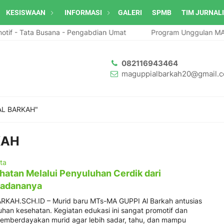
KESISWAAN
INFORMASI
GALERI
SPMB
TIM JURNAL
 - Tata Busana - Pengabdian Umat
Program Unggulan MA GUPP
082116943464
maguppialbarkah20@gmail.
AL BARKAH"
KAH
ita
hatan Melalui Penyuluhan Cerdik dari
adananya
RKAH.SCH.ID – Murid baru MTs-MA GUPPI Al Barkah antusias
han kesehatan. Kegiatan edukasi ini sangat promotif dan
memberdayakan murid agar lebih sadar, tahu, dan mampu