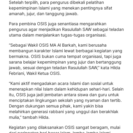
Setelah terpilih, para pengurus dibekali pelatihan
kepemimpinan Islami yang menekan pentingnya sifat
amanah, jujur, dan tanggung jawab.
Para pembina OSIS juga senantiasa mengarahkan
pengurus agar menjadikan Rasulullah SAW sebagai teladan
utama dalam menjalankan tugas-tugas organisasi.
“Sebagai Wakil OSIS MA Al Barkah, kami berusaha
membangun karakter Islami lewat berbagai kegiatan yang
bermakna. OSIS bukan cuma tempat organisasi, tapi juga
sarana belajar kepemimpinan yang jujur dan bertanggung
jawab, sesuai dengan teladan Rasulullah SAW,” kata Hilda
Febriani, Wakil Ketua OSIS.
“Kami aktif mengadakan acara Islami dan sosial untuk
menerapkan nilai Islam dalam kehidupan sehari-hari. Selain
itu, OSIS juga jadi jembatan antara siswa dan guru untuk
menciptakan lingkungan sekolah yang nyaman dan tertib.
Dengan dukungan semua pihak, kami yakin bisa
melahirkan generasi rabbani yang unggul dan berakhlak
mulia,” tambah Hilda.
Kegiatan yang dilaksanakan OSIS sangat beragam, mulai
dari peringatan hari besar Islam, lomba-lomba Islami