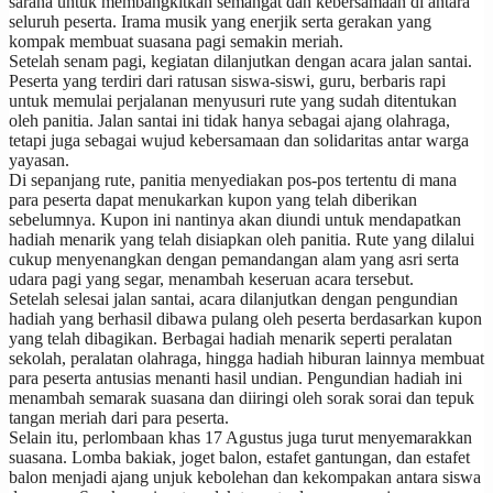
sarana untuk membangkitkan semangat dan kebersamaan di antara
seluruh peserta. Irama musik yang enerjik serta gerakan yang
kompak membuat suasana pagi semakin meriah.
Setelah senam pagi, kegiatan dilanjutkan dengan acara jalan santai.
Peserta yang terdiri dari ratusan siswa-siswi, guru, berbaris rapi
untuk memulai perjalanan menyusuri rute yang sudah ditentukan
oleh panitia. Jalan santai ini tidak hanya sebagai ajang olahraga,
tetapi juga sebagai wujud kebersamaan dan solidaritas antar warga
yayasan.
Di sepanjang rute, panitia menyediakan pos-pos tertentu di mana
para peserta dapat menukarkan kupon yang telah diberikan
sebelumnya. Kupon ini nantinya akan diundi untuk mendapatkan
hadiah menarik yang telah disiapkan oleh panitia. Rute yang dilalui
cukup menyenangkan dengan pemandangan alam yang asri serta
udara pagi yang segar, menambah keseruan acara tersebut.
Setelah selesai jalan santai, acara dilanjutkan dengan pengundian
hadiah yang berhasil dibawa pulang oleh peserta berdasarkan kupon
yang telah dibagikan. Berbagai hadiah menarik seperti peralatan
sekolah, peralatan olahraga, hingga hadiah hiburan lainnya membuat
para peserta antusias menanti hasil undian. Pengundian hadiah ini
menambah semarak suasana dan diiringi oleh sorak sorai dan tepuk
tangan meriah dari para peserta.
Selain itu, perlombaan khas 17 Agustus juga turut menyemarakkan
suasana. Lomba bakiak, joget balon, estafet gantungan, dan estafet
balon menjadi ajang unjuk kebolehan dan kekompakan antara siswa