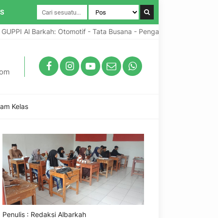
IS
 Al Barkah: Otomotif - Tata Busana - Pengabdian Umat
Pro
com
lam Kelas
Penulis : Redaksi Albarkah