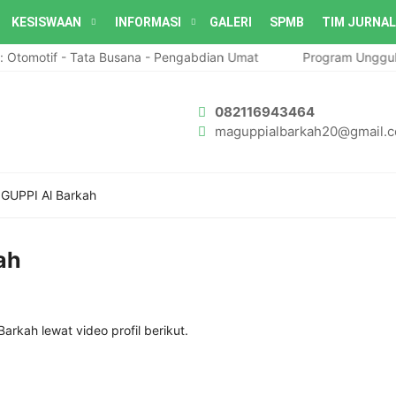
KESISWAAN
INFORMASI
GALERI
SPMB
TIM JURNAL
Otomotif - Tata Busana - Pengabdian Umat
Program Unggula
082116943464
maguppialbarkah20@gmail.
 GUPPI Al Barkah
ah
arkah lewat video profil berikut.