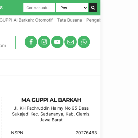
IS
PPI Al Barkah: Otomotif - Tata Busana - Pengabdian Umat
P
com
MA GUPPI AL BARKAH
Jl. KH Fachruddin Halmy No 95 Desa
Sukajadi Kec. Sadananya, Kab. Ciamis,
Jawa Barat
NSPN
20276463