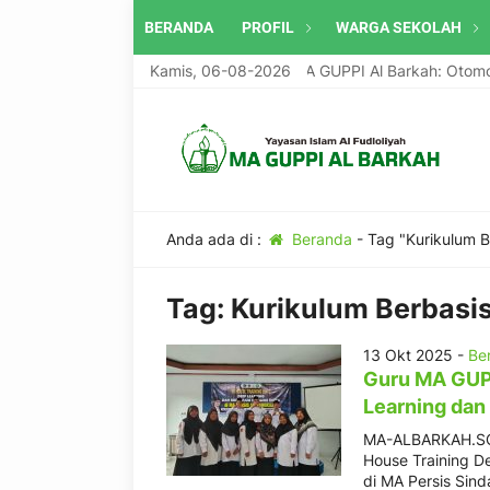
BERANDA
PROFIL
WARGA SEKOLAH
Program Unggulan MA GUPPI Al Barkah: Otomoti
Kamis, 06-08-2026
Anda ada di :
Beranda
-
Tag "Kurikulum B
Tag:
Kurikulum Berbasis
13 Okt 2025 -
Ber
Guru MA GUPP
Learning dan
MA-ALBARKAH.SCH.
House Training De
di MA Persis Sind