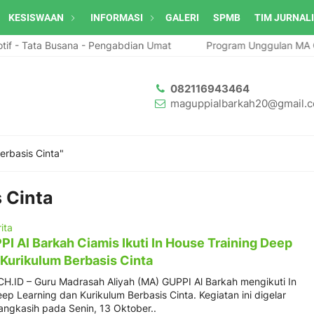
KESISWAAN
INFORMASI
GALERI
SPMB
TIM JURNAL
f - Tata Busana - Pengabdian Umat
Program Unggulan MA GU
082116943464
maguppialbarkah20@gmail.
erbasis Cinta"
 Cinta
ita
I Al Barkah Ciamis Ikuti In House Training Deep
 Kurikulum Berbasis Cinta
ID – Guru Madrasah Aliyah (MA) GUPPI Al Barkah mengikuti In
ep Learning dan Kurikulum Berbasis Cinta. Kegiatan ini digelar
angkasih pada Senin, 13 Oktober..