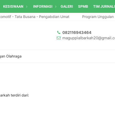
KESISWAAN
INFORMASI
GALERI
SPMB
TIM JURNAL
motif - Tata Busana - Pengabdian Umat
Program Unggulan MA
082116943464
maguppialbarkah20@gmail.
an Olahraga
rkah terdiri dari: